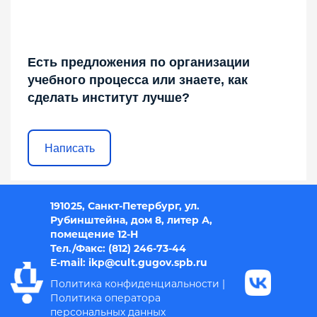
Есть предложения по организации
учебного процесса или знаете, как
сделать институт лучше?
Написать
191025, Санкт-Петербург, ул.
Рубинштейна, дом 8, литер А,
помещение 12-Н
Тел./Факс: (812) 246-73-44
E-mail: i
kp@cult.gugov.spb.r
u
Политика конфиденциальности
|
Политика оператора
персональных данных