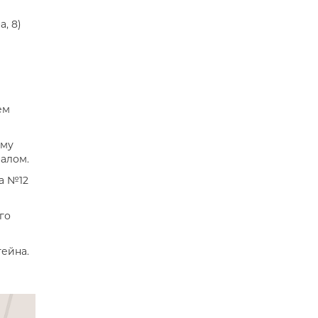
, 8)
ем
ому
алом.
а №12
го
тейна.