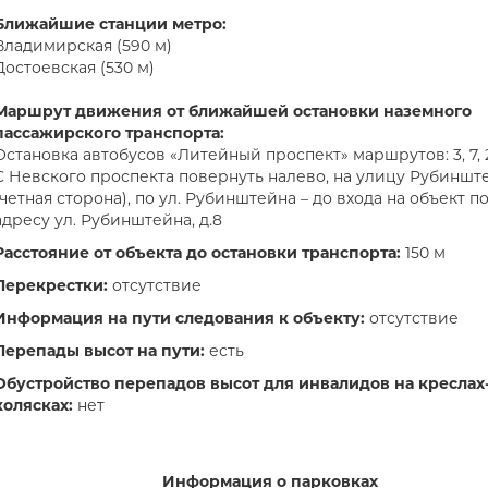
Ближайшие станции метро:
Владимирская (590 м)
Достоевская (530 м)
Маршрут движения от ближайшей остановки наземного
пассажирского транспорта:
Остановка автобусов «Литейный проспект» маршрутов: 3, 7, 
С Невского проспекта повернуть налево, на улицу Рубиншт
(четная сторона), по ул. Рубинштейна – до входа на объект п
адресу ул. Рубинштейна, д.8
Расстояние от объекта до остановки транспорта:
150 м
Перекрестки:
отсутствие
Информация на пути следования к объекту:
отсутствие
Перепады высот на пути:
есть
Обустройство перепадов высот для инвалидов на креслах
колясках:
нет
Информация о парковках