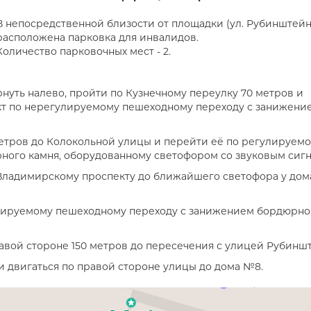
В непосредственной близости от площадки (ул. Рубинштейна
расположена парковка для инвалидов.
Количество парковочных мест - 2.
рнуть налево, пройти по Кузнечному переулку 70 метров и
кт по нерегулируемому пешеходному переходу с занижени
метров до Колокольной улицы и перейти её по регулируем
ого камня, оборудованному светофором со звуковым сигн
 Владимирскому проспекту до ближайшего светофора у дом
лируемому пешеходному переходу с занижением бордюрно
равой стороне 150 метров до пересечения с улицей Рубинш
и двигаться по правой стороне улицы до дома №8.