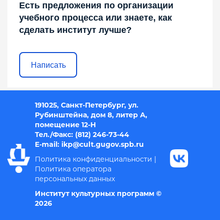
Есть предложения по организации
учебного процесса или знаете, как
сделать институт лучше?
Написать
191025, Санкт-Петербург, ул.
Рубинштейна, дом 8, литер А,
помещение 12-Н
Тел./Факс: (812) 246-73-44
E-mail: i
kp@cult.gugov.spb.r
u
Политика конфиденциальности
|
Политика оператора
персональных данных
Институт культурных программ ©
2026