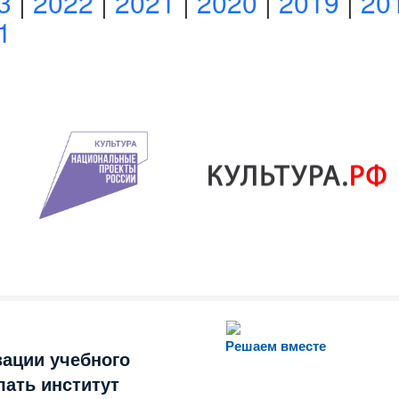
3
|
2022
|
2021
|
2020
|
2019
|
20
1
Решаем вместе
зации учебного
лать институт