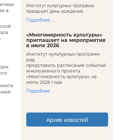
течных
Институт культурных программ
ии в
празднует день рождения.
Подробнее...
еской
тала
«Многомерность культуры»
о
приглашает на мероприятия
в июле 2026
Институт культурных программ
рад
представить расписание событий
форм
инклюзивного проекта
ого
«Многомерность культуры» на
июль 2026 года.
оекта.
Подробнее...
нной
Архив новостей