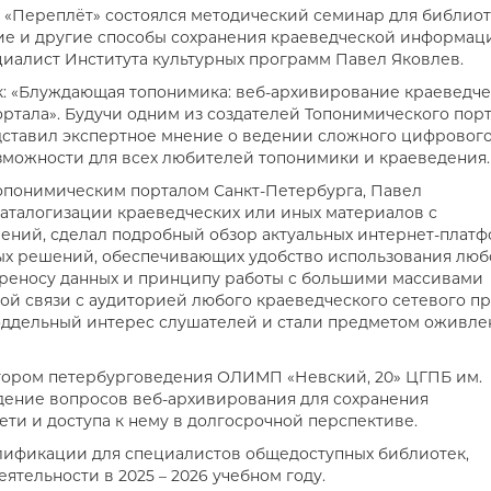
кой «Переплёт» состоялся методический семинар для библио
ие и другие способы сохранения краеведческой информац
циалист Института культурных программ Павел Яковлев.
ак: «Блуждающая топонимика: веб-архивирование краеведч
тала». Будучи одним из создателей Топонимического пор
дставил экспертное мнение о ведении сложного цифровог
можности для всех любителей топонимики и краеведения.
Топонимическим порталом Санкт-Петербурга, Павел
аталогизации краеведческих или иных материалов с
ний, сделал подробный обзор актуальных интернет-плат
ных решений, обеспечивающих удобство использования люб
ереносу данных и принципу работы с большими массивами
й связи с аудиторией любого краеведческого сетевого пр
оддельный интерес слушателей и стали предметом оживле
тором петербурговедения ОЛИМП «Невский, 20» ЦГПБ им.
ждение вопросов веб-архивирования для сохранения
ети и доступа к нему в долгосрочной перспективе.
ификации для специалистов общедоступных библиотек,
тельности в 2025 – 2026 учебном году.