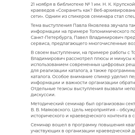
21 ноября в библиотеке № 1 им. Н. К. Крупс
краеведов «Сохранить как? Веб-архивирован
сети». Одним из спикеров семинара стал спе
Тема выступления Павла Яковлева звучала т
информации на примере Топонимического пор
Санкт-Петербурга, Павел Владимирович пре
сервиса, предлагающего многочисленные воз
В своем выступлении, на примере работы с 
Владимирович рассмотрел плюсы и минусы к
использованием современных цифровых реше
для реализации каталога, а также программ
каталога. Особое внимание спикер уделил п
информации и важности организации обратно
Отдельные тезисы выступления вызвали неп
дискуссии.
Методический семинар был организован сек
В. В. Маяковского. Цель мероприятия – обсу
исторического и краеведческого контента в с
Семинар вошел в программу повышения квал
участвующих в организации краеведческой дея