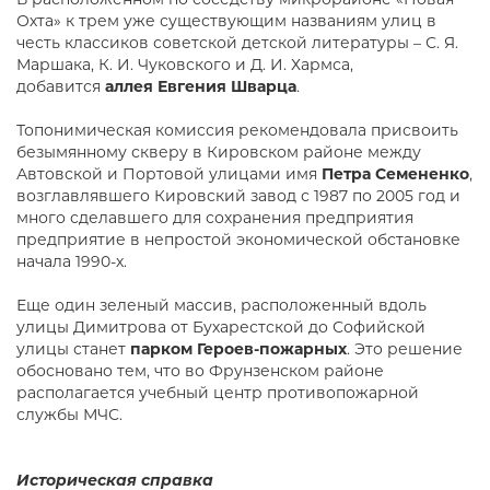
Охта» к трем уже существующим названиям улиц в
честь классиков советской детской литературы – С. Я.
Маршака, К. И. Чуковского и Д. И. Хармса,
добавится
аллея Евгения Шварца
.
Топонимическая комиссия рекомендовала присвоить
безымянному скверу в Кировском районе между
Автовской и Портовой улицами имя
Петра Семененко
,
возглавлявшего Кировский завод с 1987 по 2005 год и
много сделавшего для сохранения предприятия
предприятие в непростой экономической обстановке
начала 1990-х.
Еще один зеленый массив, расположенный вдоль
улицы Димитрова от Бухарестской до Софийской
улицы станет
парком Героев-пожарных
. Это решение
обосновано тем, что во Фрунзенском районе
располагается учебный центр противопожарной
службы МЧС.
Историческая справка