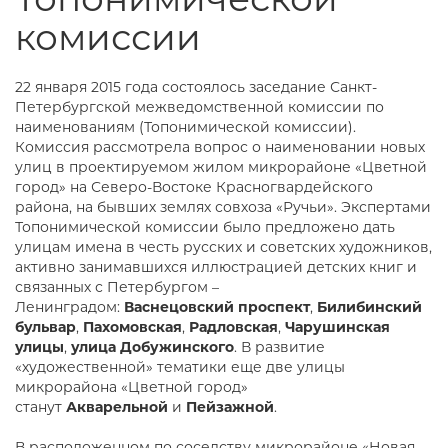
комиссии
22 января 2015 года состоялось заседание Санкт-
Петербургской межведомственной комиссии по
наименованиям (Топонимической комиссии).
Комиссия рассмотрела вопрос о наименовании новых
улиц в проектируемом жилом микрорайоне «Цветной
город» на Северо-Востоке Красногвардейского
района, на бывших землях совхоза «Ручьи». Экспертами
Топонимической комиссии было предложено дать
улицам имена в честь русских и советских художников,
активно занимавшихся иллюстрацией детских книг и
связанных с Петербургом –
Ленинградом:
Васнецовский проспект
,
Билибинский
бульвар
,
Пахомовская
,
Радловская
,
Чарушинская
улицы
,
улица Добужинского
. В развитие
«художественной» тематики еще две улицы
микрорайона «Цветной город»
станут
Акварельной
и
Пейзажной
.
В расположенном по соседству микрорайоне «Новая