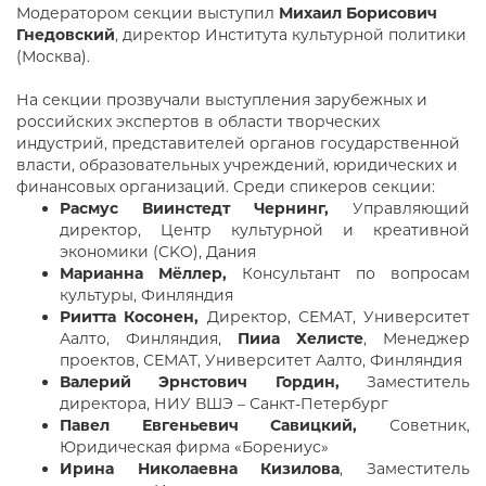
Модератором секции выступил
Михаил Борисович
Гнедовский
, директор Института культурной политики
(Москва).
На секции прозвучали выступления зарубежных и
российских экспертов в области творческих
индустрий, представителей органов государственной
власти, образовательных учреждений, юридических и
финансовых организаций. Среди спикеров секции:
Расмус Виинстедт Чернинг,
Управляющий
директор, Центр культурной и креативной
экономики (CKO), Дания
Марианна Мёллер,
Консультант по вопросам
культуры, Финляндия
Риитта Косонен,
Директор, СЕМАТ, Университет
Аалто, Финляндия,
Пииа Хелисте
, Менеджер
проектов, СЕМАТ, Университет Аалто, Финляндия
Валерий Эрнстович Гордин,
Заместитель
директора, НИУ ВШЭ – Санкт-Петербург
Павел Евгеньевич Савицкий,
Советник,
Юридическая фирма «Борениус»
Ирина Николаевна Кизилова
, Заместитель