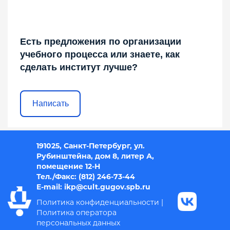
Есть предложения по организации
учебного процесса или знаете, как
сделать институт лучше?
Написать
191025, Санкт-Петербург, ул.
Рубинштейна, дом 8, литер А,
помещение 12-Н
Тел./Факс: (812) 246-73-44
E-mail: i
kp@cult.gugov.spb.r
u
Политика конфиденциальности
|
Политика оператора
персональных данных