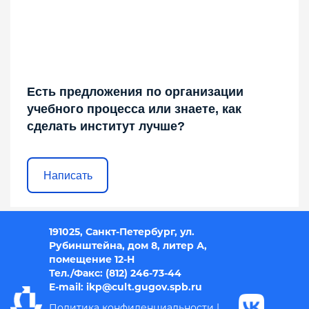
Есть предложения по организации
учебного процесса или знаете, как
сделать институт лучше?
Написать
191025, Санкт-Петербург, ул.
Рубинштейна, дом 8, литер А,
помещение 12-Н
Тел./Факс: (812) 246-73-44
E-mail: i
kp@cult.gugov.spb.r
u
Политика конфиденциальности
|