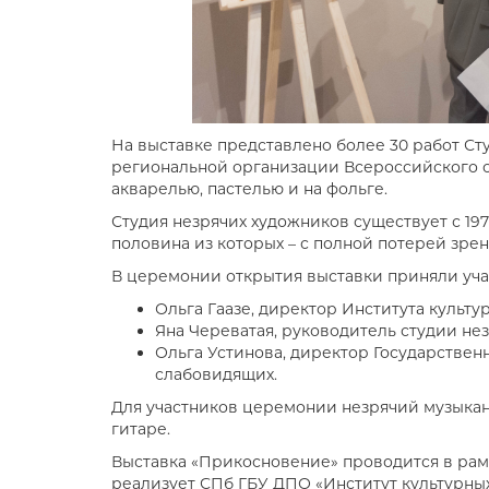
На выставке представлено более 30 работ С
региональной организации Всероссийского о
акварелью, пастелью и на фольге.
Студия незрячих художников существует с 197
половина из которых – с полной потерей зрен
В церемонии открытия выставки приняли уча
Ольга Гаазе, директор Института культу
Яна Череватая, руководитель студии не
Ольга Устинова, директор Государстве
слабовидящих.
Для участников церемонии незрячий музыка
гитаре.
Выставка «Прикосновение» проводится в рам
реализует СПб ГБУ ДПО «Институт культурны