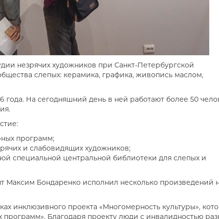
тудии незрячих художников при Санкт-Петербургской
бщества слепых: керамика, графика, живопись маслом,
6 года. На сегодняшний день в ней работают более 50 чело
ия.
стие:
рных программ;
зрячих и слабовидящих художников;
нной специальной центральной библиотеки для слепых и
нт Максим Бондаренко исполнил несколько произведений 
ках инклюзивного проекта «Многомерность культуры», кот
х программ». Благодаря проекту люди с инвалидностью раз