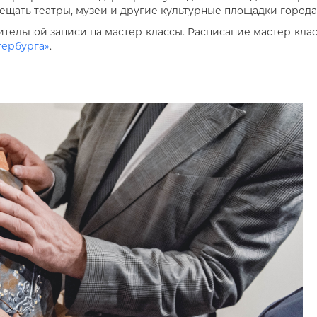
щать театры, музеи и другие культурные площадки города
ительной записи на мастер-классы. Расписание мастер-кла
тербурга»
.