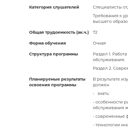
Категория слушателей
Специалисты от
Требования к у
высшего образо
Общая трудоемкость (ак.ч.)
72
Форма обучения
Очная
Структура программы
Раздел 1. Работ
обслуживания.
Раздел 2. Совр
Планируемые результаты
В результате и
освоения программы
должен
• знать:
- особенности 
обслуживания ж
- современные 
- технологии и