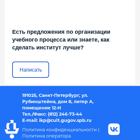
Есть предложения по организации
учебного процесса или знаете, как
сделать институт лучше?
Написать
191025, Санкт-Петербург, ул.
Рубинштейна, дом 8, литер А,
помещение 12-Н
Тел./Факс: (812) 246-73-44
E-mail: i
kp@cult.gugov.spb.r
u
Политика конфиденциальности
|
Политика оператора