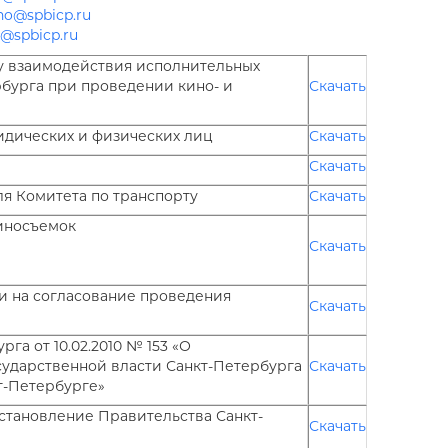
no@spbicp.ru
o@spbicp.ru
взаимодействия исполнительных
рбурга при проведении кино- и
Скачать
ридических и физических лиц
Скачать
Скачать
ля Комитета по транспорту
Скачать
киносъемок
Скачать
и на согласование проведения
Скачать
а от 10.02.2010 № 153 «О
ударственной власти Санкт-Петербурга
Скачать
т-Петербурге»
становление Правительства Санкт-
Скачать