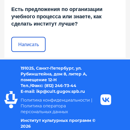
Есть предложения по организации
учебного процесса или знаете, как
сделать институт лучше?
Написать
191025, Санкт-Петербург, ул.
Рубинштейна, дом 8, литер А,
помещение 12-Н
Тел./Факс: (812) 246-73-44
E-mail: i
kp@cult.gugov.spb.r
u
Политика конфиденциальности
|
Политика оператора
персональных данных
Институт культурных программ ©
2026