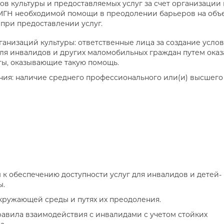
тов культуры и предоставляемых услуг за счет организации
МГН необходимой помощи в преодолении барьеров на объе
при предоставлении услуг.
анизаций культуры: ответственные лица за создание усло
для инвалидов и других маломобильных граждан путем ока
ты, оказывающие такую помощь.
ния: наличие среднего профессионального или(и) высшего
 к обеспечению доступности услуг для инвалидов и детей-
ы.
окружающей среды и путях их преодоления.
равила взаимодействия с инвалидами с учетом стойких