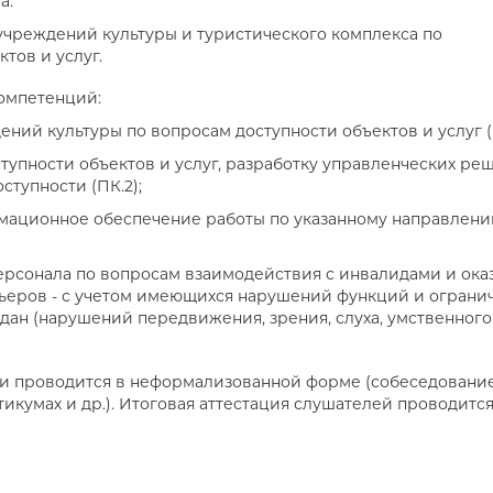
а.
учреждений культуры и туристического комплекса по
тов и услуг.
омпетенций:
ний культуры по вопросам доступности объектов и услуг (П
тупности объектов и услуг, разработку управленческих ре
тупности (ПК.2);
мационное обеспечение работы по указанному направлен
ерсонала по вопросам взаимодействия с инвалидами и ока
ьеров - с учетом имеющихся нарушений функций и ограни
дан (нарушений передвижения, зрения, слуха, умственного
и проводится в неформализованной форме (собеседование
тикумах и др.). Итоговая аттестация слушателей проводится