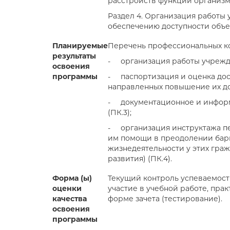
расстройств функций организм
Раздел 4. Организация работы 
обеспечению доступности объек
Планируемые
Перечень профессиональных к
результаты
-
организация работы учрежде
освоения
программы
-
паспортизация и оценка дос
направленных повышение их дос
-
документационное и инфор
(ПК.3);
-
организация инструктажа п
им помощи в преодолении бар
жизнедеятельности у этих граж
развития) (ПК.4).
Форма (ы)
Текущий контроль успеваемост
оценки
участие в учебной работе, прак
качества
форме зачета (тестирование).
освоения
программы